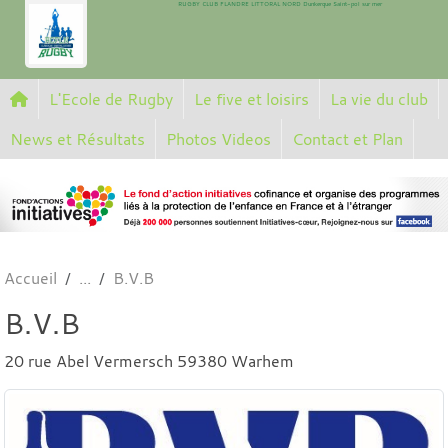
RUGBY CLUB FLANDRE LITTORAL NORD Dunkerque Saint-pol sur mer
Panneau de gestion des cookies
L'Ecole de Rugby
Le five et loisirs
La vie du club
News et Résultats
Photos Videos
Contact et Plan
Accueil
B.V.B
B.V.B
20 rue Abel Vermersch 59380 Warhem