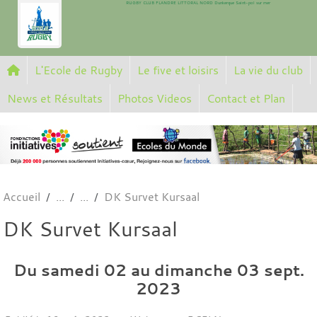
RUGBY CLUB FLANDRE LITTORAL NORD Dunkerque Saint-pol sur mer
Panneau de gestion des cookies
L'Ecole de Rugby
Le five et loisirs
La vie du club
News et Résultats
Photos Videos
Contact et Plan
Accueil
DK Survet Kursaal
DK Survet Kursaal
Du
samedi
02
au
dimanche
03
sept.
2023