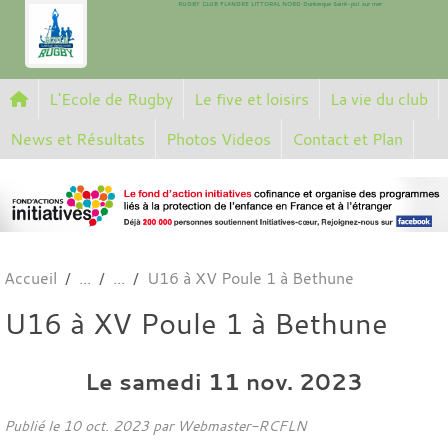
RUGBY CLUB FLANDRE LITTORAL NORD Dunkerque Saint-pol sur mer
Panneau de gestion des cookies
L'Ecole de Rugby
Le five et loisirs
La vie du club
News et Résultats
Photos Videos
Contact et Plan
Accueil
U16 à XV Poule 1 à Bethune
U16 à XV Poule 1 à Bethune
Le
samedi
11
nov.
2023
Publié le
10 oct. 2023
par
Webmaster-RCFLN