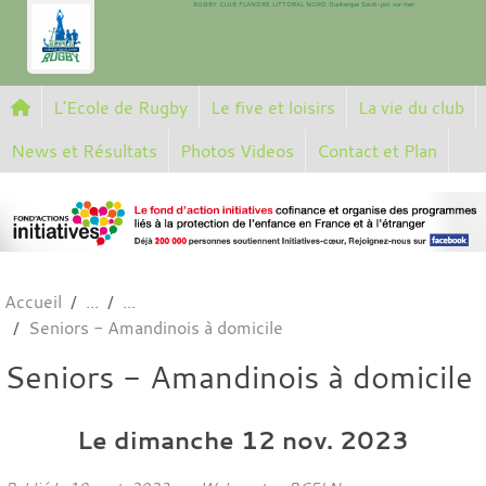
RUGBY CLUB FLANDRE LITTORAL NORD Dunkerque Saint-pol sur mer
Panneau de gestion des cookies
L'Ecole de Rugby
Le five et loisirs
La vie du club
News et Résultats
Photos Videos
Contact et Plan
Accueil
Seniors - Amandinois à domicile
Seniors - Amandinois à domicile
Le
dimanche
12
nov.
2023