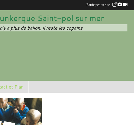
Participer au site :
erque Saint-pol sur mer
'y a plus de ballon, il reste les copains
act et Plan