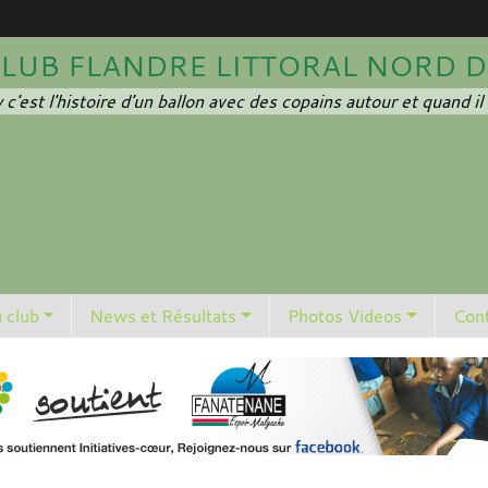
UB FLANDRE LITTORAL NORD Dunk
c'est l'histoire d'un ballon avec des copains autour et quand il n
u club
News et Résultats
Photos Videos
Cont